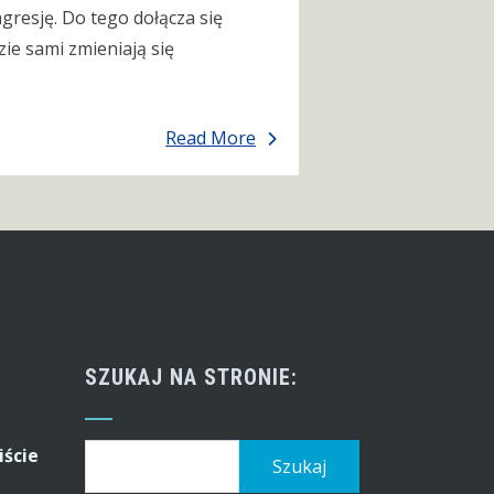
resję. Do tego dołącza się
ie sami zmieniają się
Read More
SZUKAJ NA STRONIE:
Szukaj:
iście