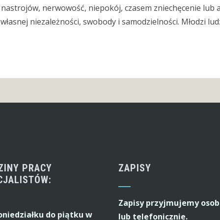
astrojów, nerwowość, niepokój, czasem zniechęcenie lub ag
łasnej niezależności, swobody i samodzielności. Młodzi ludz
ZINY PRACY
ZAPISY
CJALISTÓW:
Zapisy przyjmujemy osob
oniedziałku do piątku w
lub telefonicznie.