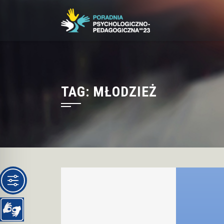
Skip
to
content
TAG:
MŁODZIEŻ