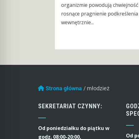
organizmie powodują chwiejność n
rosnące pragnienie podkreślenia w
wewnętrznie...
Strona główna
/
młodzież
SEKRETARIAT CZYNNY:
GOD
SPE
Od poniedziałku do piątku w
Od p
godz. 08:00-20:00,